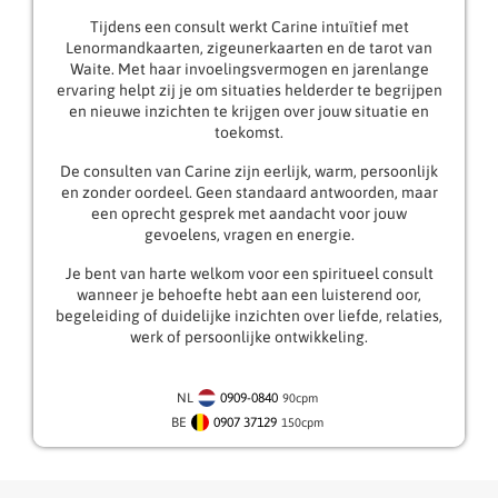
Tijdens een consult werkt Carine intuïtief met
Lenormandkaarten, zigeunerkaarten en de tarot van
Waite. Met haar invoelingsvermogen en jarenlange
ervaring helpt zij je om situaties helderder te begrijpen
en nieuwe inzichten te krijgen over jouw situatie en
toekomst.
De consulten van Carine zijn eerlijk, warm, persoonlijk
en zonder oordeel. Geen standaard antwoorden, maar
een oprecht gesprek met aandacht voor jouw
gevoelens, vragen en energie.
Je bent van harte welkom voor een spiritueel consult
wanneer je behoefte hebt aan een luisterend oor,
begeleiding of duidelijke inzichten over liefde, relaties,
werk of persoonlijke ontwikkeling.
NL
0909-0840
90
cpm
BE
0907 37129
150
cpm